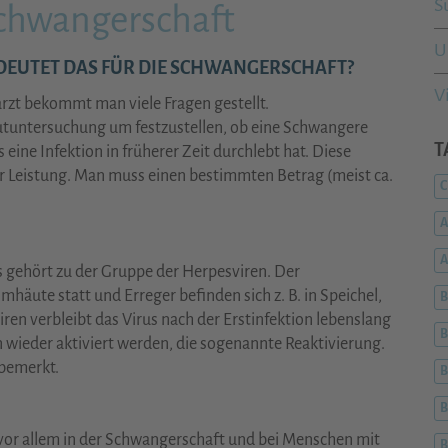
S
chwangerschaft
U
DEUTET DAS FÜR DIE SCHWANGERSCHAFT?
V
rzt bekommt man viele Fragen gestellt.
Blutuntersuchung um festzustellen, ob eine Schwangere
T
s eine Infektion in früherer Zeit durchlebt hat. Diese
r Leistung. Man muss einen bestimmten Betrag (meist ca.
C
A
us gehört zu der Gruppe der Herpesviren. Der
häute statt und Erreger befinden sich z. B. in Speichel,
B
iren verbleibt das Virus nach der Erstinfektion lebenslang
B
ieder aktiviert werden, die sogenannte Reaktivierung.
nbemerkt.
B
B
vor allem in der Schwangerschaft und bei Menschen mit
B