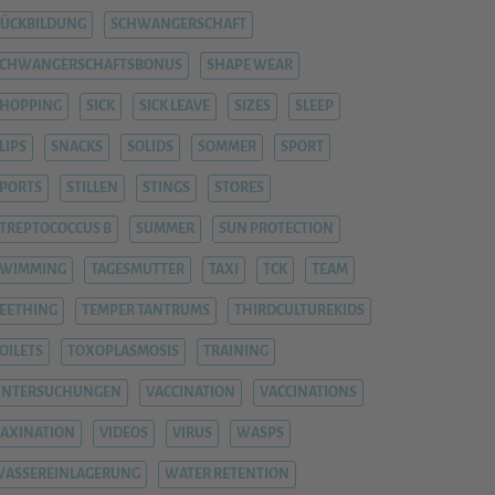
ÜCKBILDUNG
SCHWANGERSCHAFT
SCHWANGERSCHAFTSBONUS
SHAPE WEAR
HOPPING
SICK
SICK LEAVE
SIZES
SLEEP
LIPS
SNACKS
SOLIDS
SOMMER
SPORT
PORTS
STILLEN
STINGS
STORES
TREPTOCOCCUS B
SUMMER
SUN PROTECTION
SWIMMING
TAGESMUTTER
TAXI
TCK
TEAM
EETHING
TEMPER TANTRUMS
THIRDCULTUREKIDS
OILETS
TOXOPLASMOSIS
TRAINING
UNTERSUCHUNGEN
VACCINATION
VACCINATIONS
AXINATION
VIDEOS
VIRUS
WASPS
ASSEREINLAGERUNG
WATER RETENTION