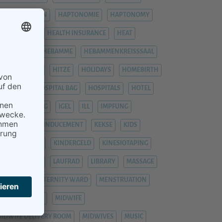
HÄMORRHOIDEN
HAPTONOMIE
HAPTONOMY
HAUSGEBURT
HEALTH INSURANCE
HEAT
EAVY LEGS
HEBAMME
HEBAMMENKREISSSAAL
HEMORRHOIDS
HITZE
HOLIDAYS
HOMEBIRTH
OSPITAL
HOSPITAL BAG
HOSPITALS
HOTEL
YPNOBIRTHING
IGEL
ILL
IMPFUNG
IMPFUNGEN
INDUCEMENT
KEKSE
KIDS
INDERGARTEN
KINDERGELD
KINESIOTAPING
KRANKENHAUS
LAUFRAD
LIBRARY
MASSAGE
ASTITIS
MATERNITY WARD
MENSTRUATION
ENTAL HEALTH
MIDWIFE
IDWIFE DELIVERY ROOM
MIDWIVES
MUSIC