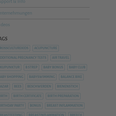
upport & Info
nternehmungen
ideos
AGS
ROSSCULTUREKIDS
ACUPUNCTURE
DDITIONAL PREGNANCY TESTS
AIR TRAVEL
AKUPUNKTUR
B STREP
BABY BONUS
BABY CLUB
ABY SHOPPING
BABYSWIMMING
BALANCE BIKE
AZAR
BEES
BESCHWERDEN
BIENENSTICH
IRTH
BIRTH CERTIFICATE
BIRTH PREPARATION
IRTHDAY PARTY
BONUS
BREAST INFLAMMATION
REASTFEEDING
BREASTINFLAMMATION
BREECH