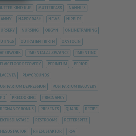
UTTER-KIND-KUR
MUTTERPASS
NANNIES
NANNY
NAPPY RASH
NEWS
NIPPLES
NURSERY
NURSING
OBGYN
ONLINETRAINING
UTINGS
OUTPATIENT BIRTH
OXYTOCIN
PAPERWORK
PARENTAL ALLOWANCE
PARENTING
ELVIC FLOOR RECOVERY
PERINEUM
PERIOD
LACENTA
PLAYGROUNDS
OSTPARTUM DEPRESSION
POSTPARTUM RECOVERY
PPD
PRECOOKING
PREGNANCY
REGNANCY BONUS
PRESENTS
QUARK
RECIPE
EKTUSDIASTASE
RESTROOMS
RETTERSPITZ
HESUS FACTOR
RHESUSFAKTOR
RSV