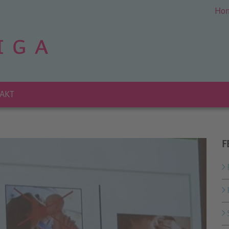
Ho
AKT
F