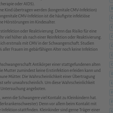
herapie oder AIDS).
ne Kind übertragen werden (kongenitale CMV-Infektion)
genitale CMV-Infektion ist die häufigste infektiöse
C
che Hörstörungen im Kindesalter.
C
rstinfektion oder Reaktivierung. Denn das Risiko für eine
C
r viel höher als nach einer Reinfektion oder Reaktivierung.
sich erstmals mit CMV in der Schwangerschaft. Studien
C
aller Frauen im gebärfähigen Alter noch keine Infektion
ühschwangerschaft Antikörper einer stattgefundenen alten
C
ie Mutter zumindest keine Erstinfektion erleiden kann und
D
mmune Mütter. Die Wahrscheinlichkeit einer Übertragung
ist sehr unwahrscheinlich. Um diese Wahrscheinlichkeit
he Untersuchung angeboten.
F
, wenn die Schwangere viel Kontakt zu Kleinkindern hat.
F
Kinderkrankenschwester) Denn vor allem beim Kontakt mit
Infektion stattfinden. Kleinkinder sind gerne Träger einer
G