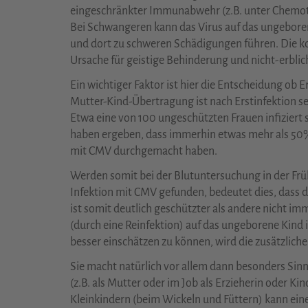
eingeschränkter Immunabwehr (z.B. unter Chemot
Bei Schwangeren kann das Virus auf das ungebore
und dort zu schweren Schädigungen führen. Die kon
Ursache für geistige Behinderung und nicht-erbli
Ein wichtiger Faktor ist hier die Entscheidung ob E
Mutter-Kind-Übertragung ist nach Erstinfektion seh
Etwa eine von 100 ungeschützten Frauen infiziert 
haben ergeben, dass immerhin etwas mehr als 50% 
mit CMV durchgemacht haben.
Werden somit bei der Blutuntersuchung in der Fr
Infektion mit CMV gefunden, bedeutet dies, dass d
ist somit deutlich geschützter als andere nicht i
(durch eine Reinfektion) auf das ungeborene Kind 
besser einschätzen zu können, wird die zusätzlic
Sie macht natürlich vor allem dann besonders Sinn
(z.B. als Mutter oder im Job als Erzieherin oder 
Kleinkindern (beim Wickeln und Füttern) kann eine 