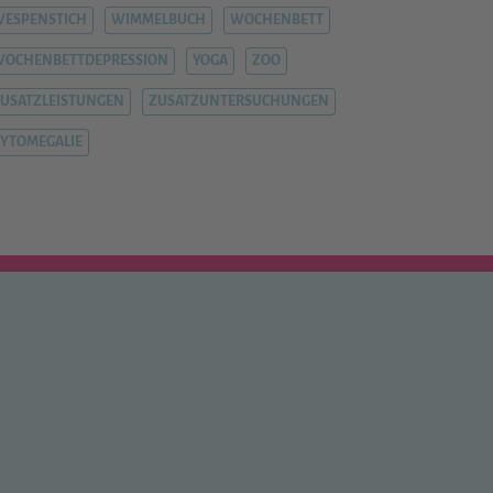
ESPENSTICH
WIMMELBUCH
WOCHENBETT
WOCHENBETTDEPRESSION
YOGA
ZOO
USATZLEISTUNGEN
ZUSATZUNTERSUCHUNGEN
YTOMEGALIE