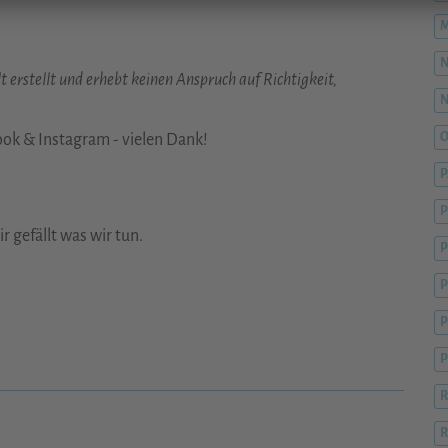
M
 erstellt und erhebt keinen Anspruch auf Richtigkeit,
O
ook & Instagram - vielen Dank!
P
 gefällt was wir tun.
P
P
P
R
R