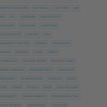
BRUSTENTZÜNDUNG
BUY&SELL
C-SECTION
CAB
AKE
CEL
CESAREAN
CHILD BENEFIT
HILD CARE
CHILDCARE
CHRISTMAS
LOGGED DUCTS
CLOTHES
CMV
OMMUNITY CENTERS
COOKIES
CORD BLOOD
CORONA
COURSES
COVID
CRAFTS
YTOMEGALIE
DELIVERY ROOM
DELIVERY WARD
IAPER CHANGING
DIASTASIS RECTI
EDUCATION
EMERGENCY
EXAMINATIONS
EXERCISE
FAMILY
EVER
FIEBER
FITNESS
FOOD
FOOD DELIVERY
RAUENARZT
GRAND-PARENTS
GRAVIDAMIGA TALK
YNAECOLOGIST
HAARAUSFALL
HAIR LOSS