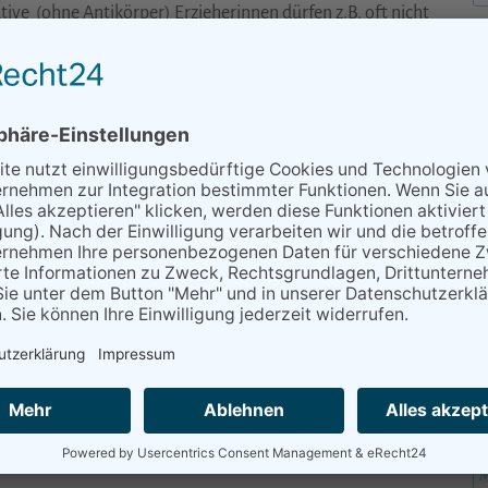
tive
(ohne Antikörper) Erzieherinnen dürfen z.B. oft nicht
EINER INFEKTION SCHÜTZEN?
H
eichel von Kleinkindern in Kontakt kamen, sollte man
he Handhygiene (Händewaschen), v.a. nach dem Füttern,
emeinsame Benutzung von Tassen, Löffeln, Handtüchern
 sollte vermeiden werden. Ebenfalls sollten Säuglinge und
H
 werden. Und heruntergefallene Schnuller gehören nicht in
H
n abspült werden.
egen ist gerade die Prophylaxe ein ganz wichtiger
K
liche Zusatzuntersuchungen und auch weitere Blogs zu
M
M
M