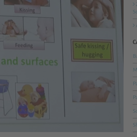
S
C
B
M
P
P
S
S