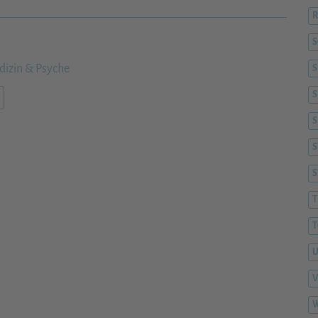
R
izin & Psyche
S
S
S
S
T
T
V
W