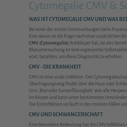
Cytomegalie CMV & S
WAS IST CYTOMEGALIE CMV UND WAS BE
Bei einer der ersten Untersuchungen beim Frauena
Eine davon ist die Frage nach einer zusätzlichen 
CMV (Cytomegalie)
Antikörper hat, sie also bereit
Blutuntersuchung ist eine sogenannte Selbstzahle
40€) bezahlen, um diese Diagnostik zu erhalten.
CMV - DIE KRANKHEIT
CMV ist eine virale Infektion. Der Cytomegalievir
Übertragungsweg findet über die Haut oder Schleim
Urin, Blut oder Samenflüssigkeit. Wie alle Herpesv
im Körper und kann unter bestimmten Umständen w
Die Erstinfektion verläuft in den meisten Fällen u
CMV UND SCHWANGERSCHAFT
Eine besondere Bedeutung hat die CMV-Infektion 