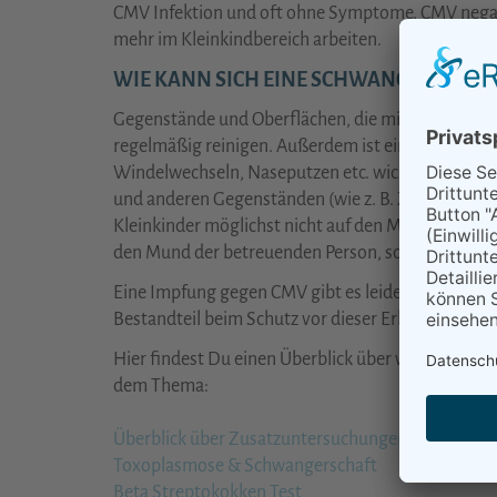
CMV Infektion und oft ohne Symptome. CMV nega
mehr im Kleinkindbereich arbeiten.
WIE KANN SICH EINE SCHWANGERE VOR 
Gegenstände und Oberflächen, die mit Urin und Sp
regelmäßig reinigen. Außerdem ist eine gründlic
Windelwechseln, Naseputzen etc. wichtig. Eine g
und anderen Gegenständen (wie z. B. Zahnbürsten)
Kleinkinder möglichst nicht auf den Mund geküsst
den Mund der betreuenden Person, sondern sollte
Eine Impfung gegen CMV gibt es leider nicht, desw
Bestandteil beim Schutz vor dieser Erkrankung.
Hier findest Du einen Überblick über weitere mög
dem Thema:
Überblick über Zusatzuntersuchungen
Toxoplasmose & Schwangerschaft
Beta Streptokokken Test