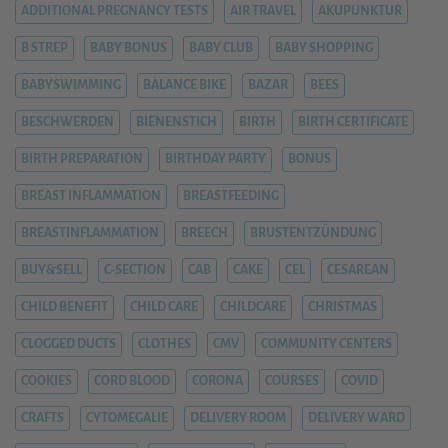
ADDITIONAL PREGNANCY TESTS
AIR TRAVEL
AKUPUNKTUR
B STREP
BABY BONUS
BABY CLUB
BABY SHOPPING
BABYSWIMMING
BALANCE BIKE
BAZAR
BEES
BESCHWERDEN
BIENENSTICH
BIRTH
BIRTH CERTIFICATE
BIRTH PREPARATION
BIRTHDAY PARTY
BONUS
BREAST INFLAMMATION
BREASTFEEDING
BREASTINFLAMMATION
BREECH
BRUSTENTZÜNDUNG
BUY&SELL
C-SECTION
CAB
CAKE
CEL
CESAREAN
CHILD BENEFIT
CHILD CARE
CHILDCARE
CHRISTMAS
CLOGGED DUCTS
CLOTHES
CMV
COMMUNITY CENTERS
COOKIES
CORD BLOOD
CORONA
COURSES
COVID
CRAFTS
CYTOMEGALIE
DELIVERY ROOM
DELIVERY WARD