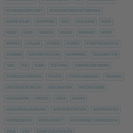
SCHWANGERSCHAFT
SCHWANGERSCHAFTSBONUS
SHAPE WEAR
SHOPPING
SICK
SICK LEAVE
SIZES
SLEEP
SLIPS
SNACKS
SOLIDS
SOMMER
SPORT
SPORTS
STILLEN
STINGS
STORES
STREPTOCOCCUS B
SUMMER
SUN PROTECTION
SWIMMING
TAGESMUTTER
TAXI
TCK
TEAM
TEETHING
TEMPER TANTRUMS
THIRDCULTUREKIDS
TOILETS
TOXOPLASMOSIS
TRAINING
UNTERSUCHUNGEN
VACCINATION
VACCINATIONS
VAXINATION
VIDEOS
VIRUS
WASPS
WASSEREINLAGERUNG
WATER RETENTION
WESPENSTICH
WIMMELBUCH
WOCHENBETT
WOCHENBETTDEPRESSION
YOGA
ZOO
ZUSATZLEISTUNGEN