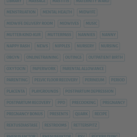
LIBRARY
MASSAGE
MASTITIS
MATERNITY WARD
MENSTRUATION
MENTAL HEALTH
MIDWIFE
MIDWIFE DELIVERY ROOM
MIDWIVES
MUSIC
MUTTER-KIND-KUR
MUTTERPASS
NANNIES
NANNY
NAPPY RASH
NEWS
NIPPLES
NURSERY
NURSING
OBGYN
ONLINETRAINING
OUTINGS
OUTPATIENT BIRTH
OXYTOCIN
PAPERWORK
PARENTAL ALLOWANCE
PARENTING
PELVIC FLOOR RECOVERY
PERINEUM
PERIOD
PLACENTA
PLAYGROUNDS
POSTPARTUM DEPRESSION
POSTPARTUM RECOVERY
PPD
PRECOOKING
PREGNANCY
PREGNANCY BONUS
PRESENTS
QUARK
RECIPE
REKTUSDIASTASE
RESTROOMS
RETTERSPITZ
RHESUS FACTOR
RHESUSFAKTOR
RSV
RÜCKBILDUNG