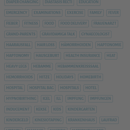
DIAPER CHANGING
DIASTASIS RECTI
EDUCATION
EMERGENCY
EXAMINATIONS
EXERCISE
FAMILY
FEVER
FIEBER
FITNESS
FOOD
FOOD DELIVERY
FRAUENARZT
GRAND-PARENTS
GRAVIDAMIGA TALK
GYNAECOLOGIST
HAARAUSFALL
HAIR LOSS
HÄMORRHOIDEN
HAPTONOMIE
HAPTONOMY
HAUSGEBURT
HEALTH INSURANCE
HEAT
HEAVY LEGS
HEBAMME
HEBAMMENKREISSSAAL
HEMORRHOIDS
HITZE
HOLIDAYS
HOMEBIRTH
HOSPITAL
HOSPITAL BAG
HOSPITALS
HOTEL
HYPNOBIRTHING
IGEL
ILL
IMPFUNG
IMPFUNGEN
INDUCEMENT
KEKSE
KIDS
KINDERGARTEN
KINDERGELD
KINESIOTAPING
KRANKENHAUS
LAUFRAD