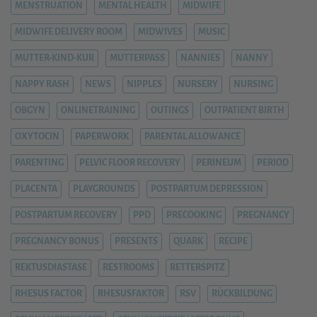
MENSTRUATION
MENTAL HEALTH
MIDWIFE
MIDWIFE DELIVERY ROOM
MIDWIVES
MUSIC
MUTTER-KIND-KUR
MUTTERPASS
NANNIES
NANNY
NAPPY RASH
NEWS
NIPPLES
NURSERY
NURSING
OBGYN
ONLINETRAINING
OUTINGS
OUTPATIENT BIRTH
OXYTOCIN
PAPERWORK
PARENTAL ALLOWANCE
PARENTING
PELVIC FLOOR RECOVERY
PERINEUM
PERIOD
PLACENTA
PLAYGROUNDS
POSTPARTUM DEPRESSION
POSTPARTUM RECOVERY
PPD
PRECOOKING
PREGNANCY
PREGNANCY BONUS
PRESENTS
QUARK
RECIPE
REKTUSDIASTASE
RESTROOMS
RETTERSPITZ
RHESUS FACTOR
RHESUSFAKTOR
RSV
RÜCKBILDUNG