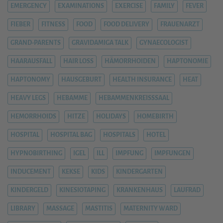
EMERGENCY
EXAMINATIONS
EXERCISE
FAMILY
FEVER
FIEBER
FITNESS
FOOD
FOOD DELIVERY
FRAUENARZT
GRAND-PARENTS
GRAVIDAMIGA TALK
GYNAECOLOGIST
HAARAUSFALL
HAIR LOSS
HÄMORRHOIDEN
HAPTONOMIE
HAPTONOMY
HAUSGEBURT
HEALTH INSURANCE
HEAT
HEAVY LEGS
HEBAMME
HEBAMMENKREISSSAAL
HEMORRHOIDS
HITZE
HOLIDAYS
HOMEBIRTH
HOSPITAL
HOSPITAL BAG
HOSPITALS
HOTEL
HYPNOBIRTHING
IGEL
ILL
IMPFUNG
IMPFUNGEN
INDUCEMENT
KEKSE
KIDS
KINDERGARTEN
KINDERGELD
KINESIOTAPING
KRANKENHAUS
LAUFRAD
LIBRARY
MASSAGE
MASTITIS
MATERNITY WARD