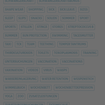
SCHWANGERSCHAFT
SCHWANGERSCHAFTSBONUS
SHAPE WEAR
SHOPPING
SICK
SICK LEAVE
SIZES
SLEEP
SLIPS
SNACKS
SOLIDS
SOMMER
SPORT
SPORTS
STILLEN
STINGS
STORES
STREPTOCOCCUS B
SUMMER
SUN PROTECTION
SWIMMING
TAGESMUTTER
TAXI
TCK
TEAM
TEETHING
TEMPER TANTRUMS
THIRDCULTUREKIDS
TOILETS
TOXOPLASMOSIS
TRAINING
UNTERSUCHUNGEN
VACCINATION
VACCINATIONS
VAXINATION
VIDEOS
VIRUS
WASPS
WASSEREINLAGERUNG
WATER RETENTION
WESPENSTICH
WIMMELBUCH
WOCHENBETT
WOCHENBETTDEPRESSION
YOGA
ZOO
ZUSATZLEISTUNGEN
ZUSATZUNTERSUCHUNGEN
ZYTOMEGALIE