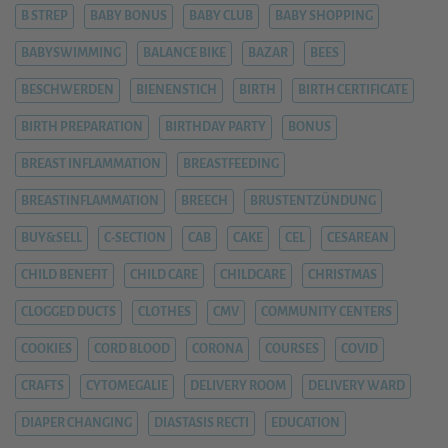
B STREP
BABY BONUS
BABY CLUB
BABY SHOPPING
BABYSWIMMING
BALANCE BIKE
BAZAR
BEES
BESCHWERDEN
BIENENSTICH
BIRTH
BIRTH CERTIFICATE
BIRTH PREPARATION
BIRTHDAY PARTY
BONUS
BREAST INFLAMMATION
BREASTFEEDING
BREASTINFLAMMATION
BREECH
BRUSTENTZÜNDUNG
BUY&SELL
C-SECTION
CAB
CAKE
CEL
CESAREAN
CHILD BENEFIT
CHILD CARE
CHILDCARE
CHRISTMAS
CLOGGED DUCTS
CLOTHES
CMV
COMMUNITY CENTERS
COOKIES
CORD BLOOD
CORONA
COURSES
COVID
CRAFTS
CYTOMEGALIE
DELIVERY ROOM
DELIVERY WARD
DIAPER CHANGING
DIASTASIS RECTI
EDUCATION