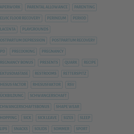
PAPERWORK
PARENTAL ALLOWANCE
PARENTING
ELVIC FLOOR RECOVERY
PERINEUM
PERIOD
LACENTA
PLAYGROUNDS
OSTPARTUM DEPRESSION
POSTPARTUM RECOVERY
PPD
PRECOOKING
PREGNANCY
REGNANCY BONUS
PRESENTS
QUARK
RECIPE
EKTUSDIASTASE
RESTROOMS
RETTERSPITZ
HESUS FACTOR
RHESUSFAKTOR
RSV
ÜCKBILDUNG
SCHWANGERSCHAFT
SCHWANGERSCHAFTSBONUS
SHAPE WEAR
HOPPING
SICK
SICK LEAVE
SIZES
SLEEP
LIPS
SNACKS
SOLIDS
SOMMER
SPORT