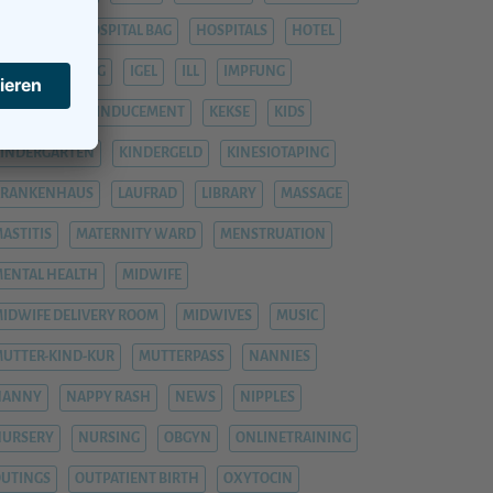
OSPITAL
HOSPITAL BAG
HOSPITALS
HOTEL
YPNOBIRTHING
IGEL
ILL
IMPFUNG
IMPFUNGEN
INDUCEMENT
KEKSE
KIDS
INDERGARTEN
KINDERGELD
KINESIOTAPING
KRANKENHAUS
LAUFRAD
LIBRARY
MASSAGE
ASTITIS
MATERNITY WARD
MENSTRUATION
ENTAL HEALTH
MIDWIFE
IDWIFE DELIVERY ROOM
MIDWIVES
MUSIC
UTTER-KIND-KUR
MUTTERPASS
NANNIES
NANNY
NAPPY RASH
NEWS
NIPPLES
NURSERY
NURSING
OBGYN
ONLINETRAINING
UTINGS
OUTPATIENT BIRTH
OXYTOCIN