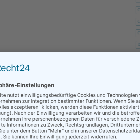
C
C
D
F
F
G
H