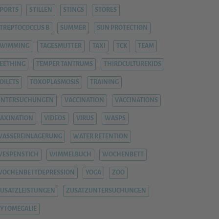
PORTS
STILLEN
STINGS
STORES
TREPTOCOCCUS B
SUMMER
SUN PROTECTION
SWIMMING
TAGESMUTTER
TAXI
TCK
TEAM
EETHING
TEMPER TANTRUMS
THIRDCULTUREKIDS
OILETS
TOXOPLASMOSIS
TRAINING
UNTERSUCHUNGEN
VACCINATION
VACCINATIONS
AXINATION
VIDEOS
VIRUS
WASPS
ASSEREINLAGERUNG
WATER RETENTION
ESPENSTICH
WIMMELBUCH
WOCHENBETT
WOCHENBETTDEPRESSION
YOGA
ZOO
USATZLEISTUNGEN
ZUSATZUNTERSUCHUNGEN
YTOMEGALIE