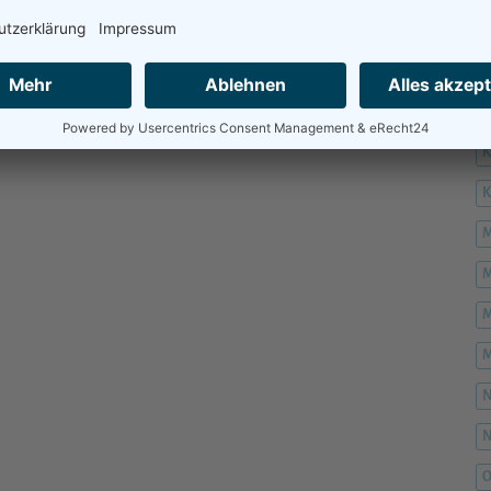
H
H
K
M
M
M
M
O