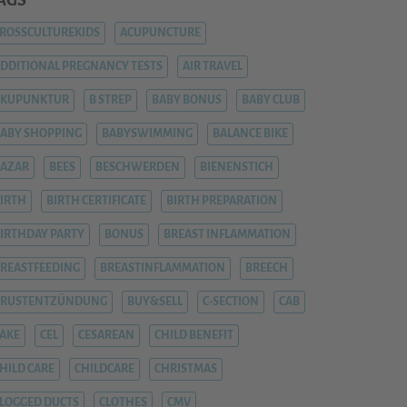
AGS
ROSSCULTUREKIDS
ACUPUNCTURE
DDITIONAL PREGNANCY TESTS
AIR TRAVEL
AKUPUNKTUR
B STREP
BABY BONUS
BABY CLUB
ABY SHOPPING
BABYSWIMMING
BALANCE BIKE
AZAR
BEES
BESCHWERDEN
BIENENSTICH
IRTH
BIRTH CERTIFICATE
BIRTH PREPARATION
IRTHDAY PARTY
BONUS
BREAST INFLAMMATION
REASTFEEDING
BREASTINFLAMMATION
BREECH
BRUSTENTZÜNDUNG
BUY&SELL
C-SECTION
CAB
AKE
CEL
CESAREAN
CHILD BENEFIT
HILD CARE
CHILDCARE
CHRISTMAS
LOGGED DUCTS
CLOTHES
CMV