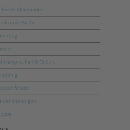
abies & Kleinkinder
edizin & Psyche
arenting
artner
chwangerschaft & Geburt
hopping
upport & Info
nternehmungen
ideos