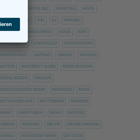
OSPITAL
HOSPITAL BAG
HOSPITALS
HOTEL
YPNOBIRTHING
IGEL
ILL
IMPFUNG
IMPFUNGEN
INDUCEMENT
KEKSE
KIDS
INDERGARTEN
KINDERGELD
KINESIOTAPING
KRANKENHAUS
LAUFRAD
LIBRARY
MASSAGE
ASTITIS
MATERNITY WARD
MENSTRUATION
ENTAL HEALTH
MIDWIFE
IDWIFE DELIVERY ROOM
MIDWIVES
MUSIC
UTTER-KIND-KUR
MUTTERPASS
NANNIES
NANNY
NAPPY RASH
NEWS
NIPPLES
NURSERY
NURSING
OBGYN
ONLINETRAINING
UTINGS
OUTPATIENT BIRTH
OXYTOCIN