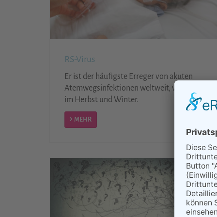
RS-Virus
Er ist der häufigste Erreger von akuten
Atemwegsinfektionen weltweit, vor allem
im Herbst und Winter.
MEHR