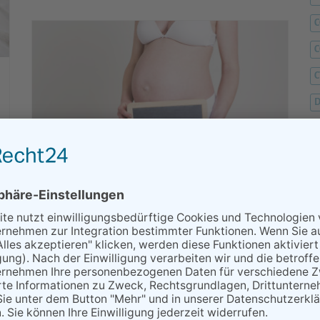
C
C
D
F
F
G
Alternativen zur Nachsorge Hebamme
Hier findest Du Optionen für den Fall, daß
Du kein Nachsorgehebamme in Stuttgart
und Umgebung gefunden hast.
H
MEHR