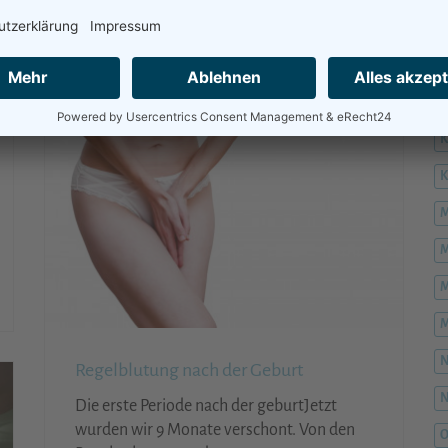
H
H
K
M
M
M
M
Regelblutung nach der Geburt
Die erste Periode nach der geburtJetzt
wurden wir 9 Monate verschont. Von den
O