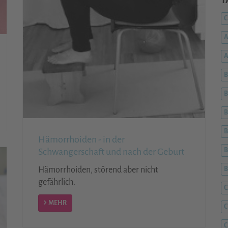
T
C
A
B
B
B
B
Hämorrhoiden - in der
Schwangerschaft und nach der Geburt
B
Hämorrhoiden, störend aber nicht
gefährlich.
C
MEHR
C
C