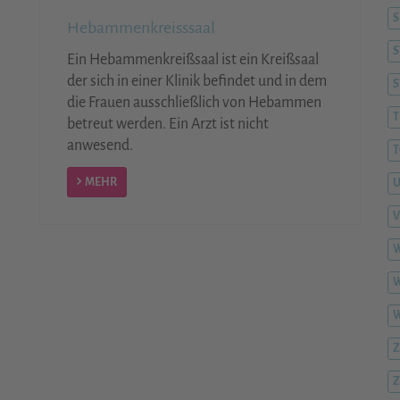
S
Hebammenkreisssaal
S
Ein Hebammenkreißsaal ist ein Kreißsaal
der sich in einer Klinik befindet und in dem
die Frauen ausschließlich von Hebammen
T
betreut werden. Ein Arzt ist nicht
anwesend.
T
MEHR
V
W
W
Z
Z