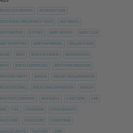
AGS
ROSSCULTUREKIDS
ACUPUNCTURE
DDITIONAL PREGNANCY TESTS
AIR TRAVEL
AKUPUNKTUR
B STREP
BABY BONUS
BABY CLUB
ABY SHOPPING
BABYSWIMMING
BALANCE BIKE
AZAR
BEES
BESCHWERDEN
BIENENSTICH
IRTH
BIRTH CERTIFICATE
BIRTH PREPARATION
IRTHDAY PARTY
BONUS
BREAST INFLAMMATION
REASTFEEDING
BREASTINFLAMMATION
BREECH
BRUSTENTZÜNDUNG
BUY&SELL
C-SECTION
CAB
AKE
CEL
CESAREAN
CHILD BENEFIT
HILD CARE
CHILDCARE
CHRISTMAS
LOGGED DUCTS
CLOTHES
CMV