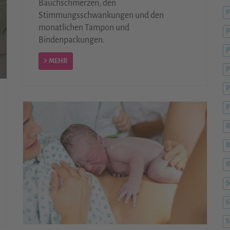
Bauchschmerzen, den
Stimmungsschwankungen und den
monatlichen Tampon und
P
Bindenpackungen.
P
MEHR
P
P
R
R
R
S
S