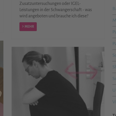
Zusatzuntersuchungen oder IGEL-
B
Leistungen in der Schwangerschaft - was
wird angeboten und brauche ich diese?
M
MEHR
P
P
S
S
S
U
V