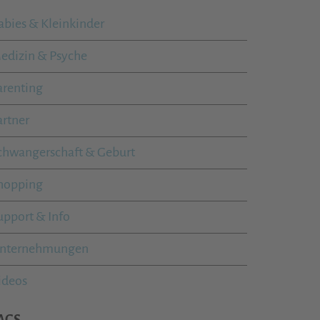
abies & Kleinkinder
edizin & Psyche
arenting
artner
chwangerschaft & Geburt
hopping
upport & Info
nternehmungen
ideos