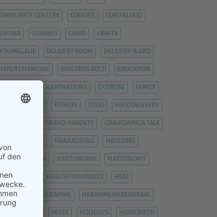
OMMUNITY CENTERS
COOKIES
CORD BLOOD
CORONA
COURSES
COVID
CRAFTS
YTOMEGALIE
DELIVERY ROOM
DELIVERY WARD
IAPER CHANGING
DIASTASIS RECTI
EDUCATION
EMERGENCY
EXAMINATIONS
EXERCISE
FAMILY
EVER
FIEBER
FITNESS
FOOD
FOOD DELIVERY
RAUENARZT
GRAND-PARENTS
GRAVIDAMIGA TALK
YNAECOLOGIST
HAARAUSFALL
HAIR LOSS
HÄMORRHOIDEN
HAPTONOMIE
HAPTONOMY
HAUSGEBURT
HEALTH INSURANCE
HEAT
EAVY LEGS
HEBAMME
HEBAMMENKREISSSAAL
HEMORRHOIDS
HITZE
HOLIDAYS
HOMEBIRTH