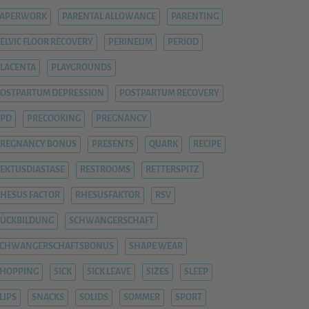
PAPERWORK
PARENTAL ALLOWANCE
PARENTING
ELVIC FLOOR RECOVERY
PERINEUM
PERIOD
LACENTA
PLAYGROUNDS
OSTPARTUM DEPRESSION
POSTPARTUM RECOVERY
PPD
PRECOOKING
PREGNANCY
REGNANCY BONUS
PRESENTS
QUARK
RECIPE
EKTUSDIASTASE
RESTROOMS
RETTERSPITZ
HESUS FACTOR
RHESUSFAKTOR
RSV
ÜCKBILDUNG
SCHWANGERSCHAFT
SCHWANGERSCHAFTSBONUS
SHAPE WEAR
HOPPING
SICK
SICK LEAVE
SIZES
SLEEP
LIPS
SNACKS
SOLIDS
SOMMER
SPORT