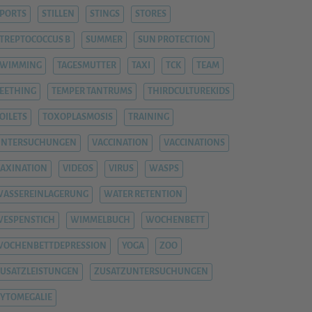
PORTS
STILLEN
STINGS
STORES
TREPTOCOCCUS B
SUMMER
SUN PROTECTION
SWIMMING
TAGESMUTTER
TAXI
TCK
TEAM
EETHING
TEMPER TANTRUMS
THIRDCULTUREKIDS
OILETS
TOXOPLASMOSIS
TRAINING
UNTERSUCHUNGEN
VACCINATION
VACCINATIONS
AXINATION
VIDEOS
VIRUS
WASPS
ASSEREINLAGERUNG
WATER RETENTION
ESPENSTICH
WIMMELBUCH
WOCHENBETT
WOCHENBETTDEPRESSION
YOGA
ZOO
USATZLEISTUNGEN
ZUSATZUNTERSUCHUNGEN
YTOMEGALIE