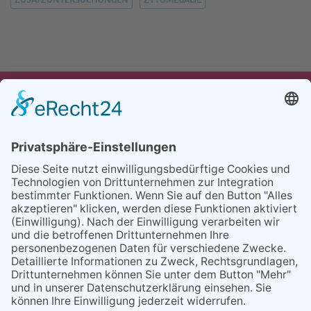
UNSER ANGEBOT
TEAM
PARTNER
REFERENZEN
BLOG
FAQ
KONTAKT
BESUCHEN
BESUCHEN