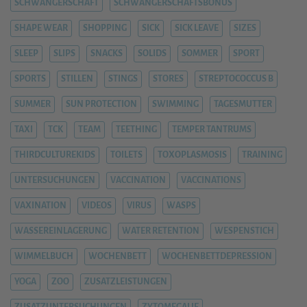
SCHWANGERSCHAFT
SCHWANGERSCHAFTSBONUS
SHAPE WEAR
SHOPPING
SICK
SICK LEAVE
SIZES
SLEEP
SLIPS
SNACKS
SOLIDS
SOMMER
SPORT
SPORTS
STILLEN
STINGS
STORES
STREPTOCOCCUS B
SUMMER
SUN PROTECTION
SWIMMING
TAGESMUTTER
TAXI
TCK
TEAM
TEETHING
TEMPER TANTRUMS
THIRDCULTUREKIDS
TOILETS
TOXOPLASMOSIS
TRAINING
UNTERSUCHUNGEN
VACCINATION
VACCINATIONS
VAXINATION
VIDEOS
VIRUS
WASPS
WASSEREINLAGERUNG
WATER RETENTION
WESPENSTICH
WIMMELBUCH
WOCHENBETT
WOCHENBETTDEPRESSION
YOGA
ZOO
ZUSATZLEISTUNGEN
ZUSATZUNTERSUCHUNGEN
ZYTOMEGALIE