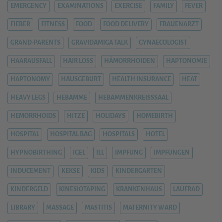
EMERGENCY
EXAMINATIONS
EXERCISE
FAMILY
FEVER
FIEBER
FITNESS
FOOD
FOOD DELIVERY
FRAUENARZT
GRAND-PARENTS
GRAVIDAMIGA TALK
GYNAECOLOGIST
HAARAUSFALL
HAIR LOSS
HÄMORRHOIDEN
HAPTONOMIE
HAPTONOMY
HAUSGEBURT
HEALTH INSURANCE
HEAT
HEAVY LEGS
HEBAMME
HEBAMMENKREISSSAAL
HEMORRHOIDS
HITZE
HOLIDAYS
HOMEBIRTH
HOSPITAL
HOSPITAL BAG
HOSPITALS
HOTEL
HYPNOBIRTHING
IGEL
ILL
IMPFUNG
IMPFUNGEN
INDUCEMENT
KEKSE
KIDS
KINDERGARTEN
KINDERGELD
KINESIOTAPING
KRANKENHAUS
LAUFRAD
LIBRARY
MASSAGE
MASTITIS
MATERNITY WARD