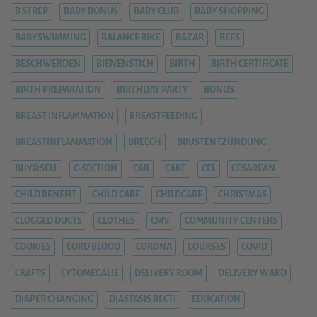
B STREP
BABY BONUS
BABY CLUB
BABY SHOPPING
BABYSWIMMING
BALANCE BIKE
BAZAR
BEES
BESCHWERDEN
BIENENSTICH
BIRTH
BIRTH CERTIFICATE
BIRTH PREPARATION
BIRTHDAY PARTY
BONUS
BREAST INFLAMMATION
BREASTFEEDING
BREASTINFLAMMATION
BREECH
BRUSTENTZÜNDUNG
BUY&SELL
C-SECTION
CAB
CAKE
CEL
CESAREAN
CHILD BENEFIT
CHILD CARE
CHILDCARE
CHRISTMAS
CLOGGED DUCTS
CLOTHES
CMV
COMMUNITY CENTERS
COOKIES
CORD BLOOD
CORONA
COURSES
COVID
CRAFTS
CYTOMEGALIE
DELIVERY ROOM
DELIVERY WARD
DIAPER CHANGING
DIASTASIS RECTI
EDUCATION