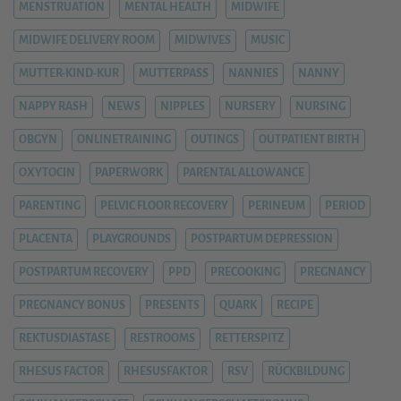
MENSTRUATION
MENTAL HEALTH
MIDWIFE
MIDWIFE DELIVERY ROOM
MIDWIVES
MUSIC
MUTTER-KIND-KUR
MUTTERPASS
NANNIES
NANNY
NAPPY RASH
NEWS
NIPPLES
NURSERY
NURSING
OBGYN
ONLINETRAINING
OUTINGS
OUTPATIENT BIRTH
OXYTOCIN
PAPERWORK
PARENTAL ALLOWANCE
PARENTING
PELVIC FLOOR RECOVERY
PERINEUM
PERIOD
PLACENTA
PLAYGROUNDS
POSTPARTUM DEPRESSION
POSTPARTUM RECOVERY
PPD
PRECOOKING
PREGNANCY
PREGNANCY BONUS
PRESENTS
QUARK
RECIPE
REKTUSDIASTASE
RESTROOMS
RETTERSPITZ
RHESUS FACTOR
RHESUSFAKTOR
RSV
RÜCKBILDUNG