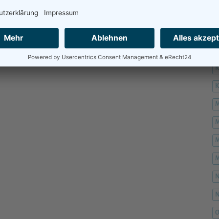
H
H
K
M
M
M
M
O