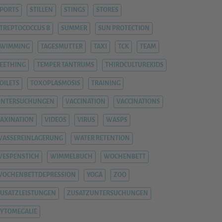
PORTS
STILLEN
STINGS
STORES
TREPTOCOCCUS B
SUMMER
SUN PROTECTION
SWIMMING
TAGESMUTTER
TAXI
TCK
TEAM
EETHING
TEMPER TANTRUMS
THIRDCULTUREKIDS
OILETS
TOXOPLASMOSIS
TRAINING
UNTERSUCHUNGEN
VACCINATION
VACCINATIONS
AXINATION
VIDEOS
VIRUS
WASPS
ASSEREINLAGERUNG
WATER RETENTION
ESPENSTICH
WIMMELBUCH
WOCHENBETT
WOCHENBETTDEPRESSION
YOGA
ZOO
USATZLEISTUNGEN
ZUSATZUNTERSUCHUNGEN
YTOMEGALIE