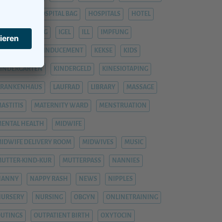
OSPITAL
HOSPITAL BAG
HOSPITALS
HOTEL
YPNOBIRTHING
IGEL
ILL
IMPFUNG
IMPFUNGEN
INDUCEMENT
KEKSE
KIDS
INDERGARTEN
KINDERGELD
KINESIOTAPING
KRANKENHAUS
LAUFRAD
LIBRARY
MASSAGE
ASTITIS
MATERNITY WARD
MENSTRUATION
ENTAL HEALTH
MIDWIFE
IDWIFE DELIVERY ROOM
MIDWIVES
MUSIC
UTTER-KIND-KUR
MUTTERPASS
NANNIES
NANNY
NAPPY RASH
NEWS
NIPPLES
NURSERY
NURSING
OBGYN
ONLINETRAINING
UTINGS
OUTPATIENT BIRTH
OXYTOCIN