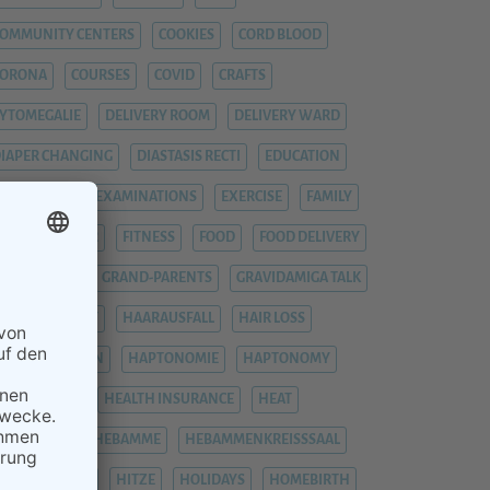
OMMUNITY CENTERS
COOKIES
CORD BLOOD
CORONA
COURSES
COVID
CRAFTS
YTOMEGALIE
DELIVERY ROOM
DELIVERY WARD
IAPER CHANGING
DIASTASIS RECTI
EDUCATION
EMERGENCY
EXAMINATIONS
EXERCISE
FAMILY
EVER
FIEBER
FITNESS
FOOD
FOOD DELIVERY
RAUENARZT
GRAND-PARENTS
GRAVIDAMIGA TALK
YNAECOLOGIST
HAARAUSFALL
HAIR LOSS
HÄMORRHOIDEN
HAPTONOMIE
HAPTONOMY
HAUSGEBURT
HEALTH INSURANCE
HEAT
EAVY LEGS
HEBAMME
HEBAMMENKREISSSAAL
HEMORRHOIDS
HITZE
HOLIDAYS
HOMEBIRTH