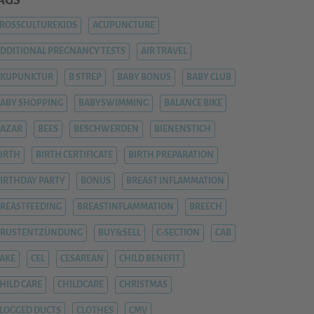
AGS
ROSSCULTUREKIDS
ACUPUNCTURE
DDITIONAL PREGNANCY TESTS
AIR TRAVEL
AKUPUNKTUR
B STREP
BABY BONUS
BABY CLUB
ABY SHOPPING
BABYSWIMMING
BALANCE BIKE
AZAR
BEES
BESCHWERDEN
BIENENSTICH
IRTH
BIRTH CERTIFICATE
BIRTH PREPARATION
IRTHDAY PARTY
BONUS
BREAST INFLAMMATION
REASTFEEDING
BREASTINFLAMMATION
BREECH
BRUSTENTZÜNDUNG
BUY&SELL
C-SECTION
CAB
AKE
CEL
CESAREAN
CHILD BENEFIT
HILD CARE
CHILDCARE
CHRISTMAS
LOGGED DUCTS
CLOTHES
CMV