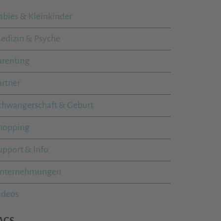
abies & Kleinkinder
edizin & Psyche
arenting
artner
chwangerschaft & Geburt
hopping
upport & Info
nternehmungen
ideos