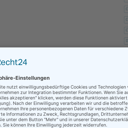
C
C
D
F
F
G
H