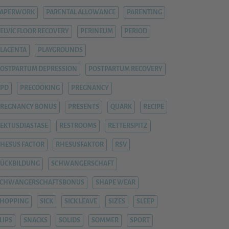
PAPERWORK
PARENTAL ALLOWANCE
PARENTING
ELVIC FLOOR RECOVERY
PERINEUM
PERIOD
LACENTA
PLAYGROUNDS
OSTPARTUM DEPRESSION
POSTPARTUM RECOVERY
PPD
PRECOOKING
PREGNANCY
REGNANCY BONUS
PRESENTS
QUARK
RECIPE
EKTUSDIASTASE
RESTROOMS
RETTERSPITZ
HESUS FACTOR
RHESUSFAKTOR
RSV
ÜCKBILDUNG
SCHWANGERSCHAFT
SCHWANGERSCHAFTSBONUS
SHAPE WEAR
HOPPING
SICK
SICK LEAVE
SIZES
SLEEP
LIPS
SNACKS
SOLIDS
SOMMER
SPORT