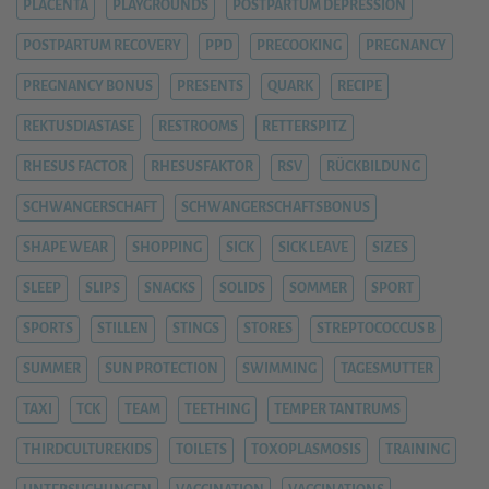
PLACENTA
PLAYGROUNDS
POSTPARTUM DEPRESSION
POSTPARTUM RECOVERY
PPD
PRECOOKING
PREGNANCY
PREGNANCY BONUS
PRESENTS
QUARK
RECIPE
REKTUSDIASTASE
RESTROOMS
RETTERSPITZ
RHESUS FACTOR
RHESUSFAKTOR
RSV
RÜCKBILDUNG
SCHWANGERSCHAFT
SCHWANGERSCHAFTSBONUS
SHAPE WEAR
SHOPPING
SICK
SICK LEAVE
SIZES
SLEEP
SLIPS
SNACKS
SOLIDS
SOMMER
SPORT
SPORTS
STILLEN
STINGS
STORES
STREPTOCOCCUS B
SUMMER
SUN PROTECTION
SWIMMING
TAGESMUTTER
TAXI
TCK
TEAM
TEETHING
TEMPER TANTRUMS
THIRDCULTUREKIDS
TOILETS
TOXOPLASMOSIS
TRAINING