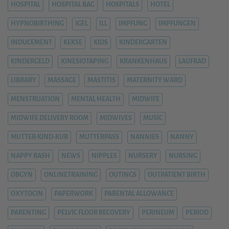
HOSPITAL
HOSPITAL BAG
HOSPITALS
HOTEL
HYPNOBIRTHING
IGEL
ILL
IMPFUNG
IMPFUNGEN
INDUCEMENT
KEKSE
KIDS
KINDERGARTEN
KINDERGELD
KINESIOTAPING
KRANKENHAUS
LAUFRAD
LIBRARY
MASSAGE
MASTITIS
MATERNITY WARD
MENSTRUATION
MENTAL HEALTH
MIDWIFE
MIDWIFE DELIVERY ROOM
MIDWIVES
MUSIC
MUTTER-KIND-KUR
MUTTERPASS
NANNIES
NANNY
NAPPY RASH
NEWS
NIPPLES
NURSERY
NURSING
OBGYN
ONLINETRAINING
OUTINGS
OUTPATIENT BIRTH
OXYTOCIN
PAPERWORK
PARENTAL ALLOWANCE
PARENTING
PELVIC FLOOR RECOVERY
PERINEUM
PERIOD