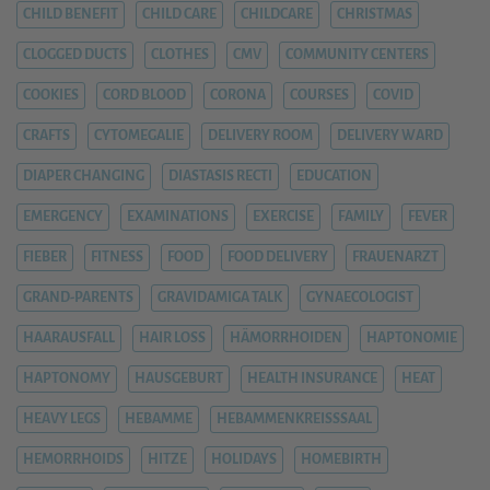
CHILD BENEFIT
CHILD CARE
CHILDCARE
CHRISTMAS
CLOGGED DUCTS
CLOTHES
CMV
COMMUNITY CENTERS
COOKIES
CORD BLOOD
CORONA
COURSES
COVID
CRAFTS
CYTOMEGALIE
DELIVERY ROOM
DELIVERY WARD
DIAPER CHANGING
DIASTASIS RECTI
EDUCATION
EMERGENCY
EXAMINATIONS
EXERCISE
FAMILY
FEVER
FIEBER
FITNESS
FOOD
FOOD DELIVERY
FRAUENARZT
GRAND-PARENTS
GRAVIDAMIGA TALK
GYNAECOLOGIST
HAARAUSFALL
HAIR LOSS
HÄMORRHOIDEN
HAPTONOMIE
HAPTONOMY
HAUSGEBURT
HEALTH INSURANCE
HEAT
HEAVY LEGS
HEBAMME
HEBAMMENKREISSSAAL
HEMORRHOIDS
HITZE
HOLIDAYS
HOMEBIRTH