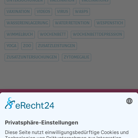
UNTERSUCHUNGEN
VACCINATION
VACCINATIONS
VAXINATION
VIDEOS
VIRUS
WASPS
WASSEREINLAGERUNG
WATER RETENTION
WESPENSTICH
WIMMELBUCH
WOCHENBETT
WOCHENBETTDEPRESSION
YOGA
ZOO
ZUSATZLEISTUNGEN
ZUSATZUNTERSUCHUNGEN
ZYTOMEGALIE
UNSER ANGEBOT
TEAM
PARTNER
REFERENZEN