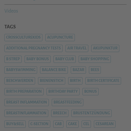
Videos
TAGS
CROSSCULTUREKIDS
ACUPUNCTURE
ADDITIONAL PREGNANCY TESTS
AIR TRAVEL
AKUPUNKTUR
B STREP
BABY BONUS
BABY CLUB
BABY SHOPPING
BABYSWIMMING
BALANCE BIKE
BAZAR
BEES
BESCHWERDEN
BIENENSTICH
BIRTH
BIRTH CERTIFICATE
BIRTH PREPARATION
BIRTHDAY PARTY
BONUS
BREAST INFLAMMATION
BREASTFEEDING
BREASTINFLAMMATION
BREECH
BRUSTENTZÜNDUNG
BUY&SELL
C-SECTION
CAB
CAKE
CEL
CESAREAN