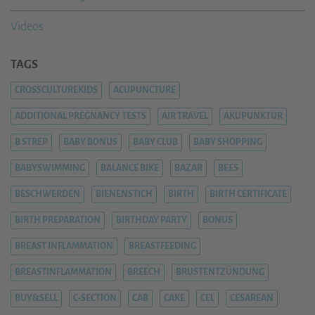
Videos
TAGS
CROSSCULTUREKIDS
ACUPUNCTURE
ADDITIONAL PREGNANCY TESTS
AIR TRAVEL
AKUPUNKTUR
B STREP
BABY BONUS
BABY CLUB
BABY SHOPPING
BABYSWIMMING
BALANCE BIKE
BAZAR
BEES
BESCHWERDEN
BIENENSTICH
BIRTH
BIRTH CERTIFICATE
BIRTH PREPARATION
BIRTHDAY PARTY
BONUS
BREAST INFLAMMATION
BREASTFEEDING
BREASTINFLAMMATION
BREECH
BRUSTENTZÜNDUNG
BUY&SELL
C-SECTION
CAB
CAKE
CEL
CESAREAN