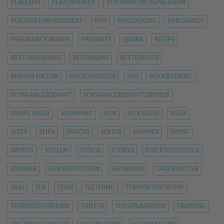
PLACENTA
PLAYGROUNDS
POSTPARTUM DEPRESSION
POSTPARTUM RECOVERY
PPD
PRECOOKING
PREGNANCY
PREGNANCY BONUS
PRESENTS
QUARK
RECIPE
REKTUSDIASTASE
RESTROOMS
RETTERSPITZ
RHESUS FACTOR
RHESUSFAKTOR
RSV
RÜCKBILDUNG
SCHWANGERSCHAFT
SCHWANGERSCHAFTSBONUS
SHAPE WEAR
SHOPPING
SICK
SICK LEAVE
SIZES
SLEEP
SLIPS
SNACKS
SOLIDS
SOMMER
SPORT
SPORTS
STILLEN
STINGS
STORES
STREPTOCOCCUS B
SUMMER
SUN PROTECTION
SWIMMING
TAGESMUTTER
TAXI
TCK
TEAM
TEETHING
TEMPER TANTRUMS
THIRDCULTUREKIDS
TOILETS
TOXOPLASMOSIS
TRAINING