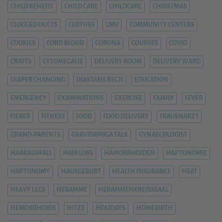
CHILD BENEFIT
CHILD CARE
CHILDCARE
CHRISTMAS
CLOGGED DUCTS
CLOTHES
CMV
COMMUNITY CENTERS
COOKIES
CORD BLOOD
CORONA
COURSES
COVID
CRAFTS
CYTOMEGALIE
DELIVERY ROOM
DELIVERY WARD
DIAPER CHANGING
DIASTASIS RECTI
EDUCATION
EMERGENCY
EXAMINATIONS
EXERCISE
FAMILY
FEVER
FIEBER
FITNESS
FOOD
FOOD DELIVERY
FRAUENARZT
GRAND-PARENTS
GRAVIDAMIGA TALK
GYNAECOLOGIST
HAARAUSFALL
HAIR LOSS
HÄMORRHOIDEN
HAPTONOMIE
HAPTONOMY
HAUSGEBURT
HEALTH INSURANCE
HEAT
HEAVY LEGS
HEBAMME
HEBAMMENKREISSSAAL
HEMORRHOIDS
HITZE
HOLIDAYS
HOMEBIRTH