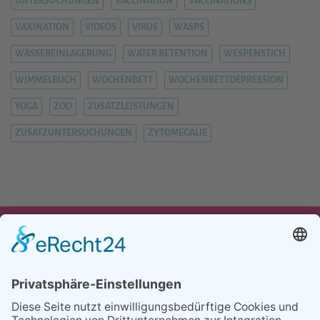
UNTERSUCHUNGEN
VACCINATION
VACCINATIONS
VAXINATION
VIDEOS
VIRUS
WASPS
WASSEREINLAGERUNG
WATER RETENTION
WESPENSTICH
WIMMELBUCH
WOCHENBETT
WOCHENBETTDEPRESSION
YOGA
ZOO
ZUSATZLEISTUNGEN
ZUSATZUNTERSUCHUNGEN
ZYTOMEGALIE
UNSER ANGEBOT
TEAM
PARTNER
REFERENZEN