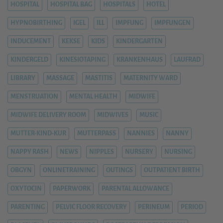
HOSPITAL
HOSPITAL BAG
HOSPITALS
HOTEL
HYPNOBIRTHING
IGEL
ILL
IMPFUNG
IMPFUNGEN
INDUCEMENT
KEKSE
KIDS
KINDERGARTEN
KINDERGELD
KINESIOTAPING
KRANKENHAUS
LAUFRAD
LIBRARY
MASSAGE
MASTITIS
MATERNITY WARD
MENSTRUATION
MENTAL HEALTH
MIDWIFE
MIDWIFE DELIVERY ROOM
MIDWIVES
MUSIC
MUTTER-KIND-KUR
MUTTERPASS
NANNIES
NANNY
NAPPY RASH
NEWS
NIPPLES
NURSERY
NURSING
OBGYN
ONLINETRAINING
OUTINGS
OUTPATIENT BIRTH
OXYTOCIN
PAPERWORK
PARENTAL ALLOWANCE
PARENTING
PELVIC FLOOR RECOVERY
PERINEUM
PERIOD