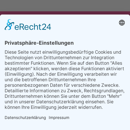
UNSER ANGEBOT
TEAM
PARTNER
REFERENZEN
BLOG
FAQ
KONTAKT
BESUCHEN
BESUCHEN
SIE
SIE
UNS
UNS
© 2020 Gravidamiga - pregnancy & babies GbR