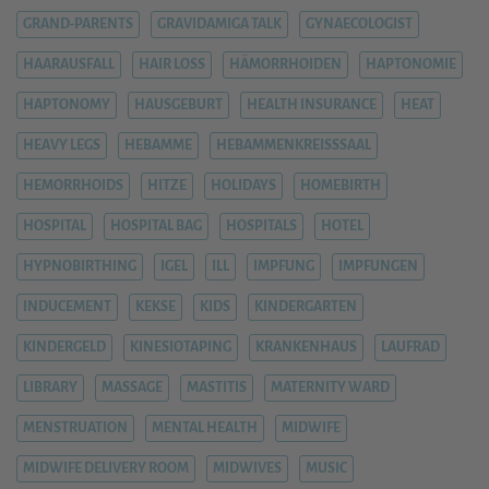
GRAND-PARENTS
GRAVIDAMIGA TALK
GYNAECOLOGIST
HAARAUSFALL
HAIR LOSS
HÄMORRHOIDEN
HAPTONOMIE
HAPTONOMY
HAUSGEBURT
HEALTH INSURANCE
HEAT
HEAVY LEGS
HEBAMME
HEBAMMENKREISSSAAL
HEMORRHOIDS
HITZE
HOLIDAYS
HOMEBIRTH
HOSPITAL
HOSPITAL BAG
HOSPITALS
HOTEL
HYPNOBIRTHING
IGEL
ILL
IMPFUNG
IMPFUNGEN
INDUCEMENT
KEKSE
KIDS
KINDERGARTEN
KINDERGELD
KINESIOTAPING
KRANKENHAUS
LAUFRAD
LIBRARY
MASSAGE
MASTITIS
MATERNITY WARD
MENSTRUATION
MENTAL HEALTH
MIDWIFE
MIDWIFE DELIVERY ROOM
MIDWIVES
MUSIC