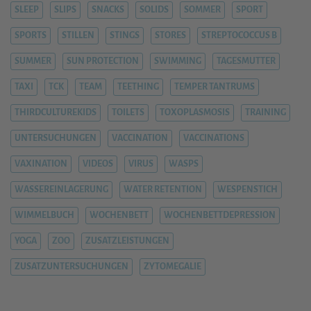
SLEEP
SLIPS
SNACKS
SOLIDS
SOMMER
SPORT
SPORTS
STILLEN
STINGS
STORES
STREPTOCOCCUS B
SUMMER
SUN PROTECTION
SWIMMING
TAGESMUTTER
TAXI
TCK
TEAM
TEETHING
TEMPER TANTRUMS
THIRDCULTUREKIDS
TOILETS
TOXOPLASMOSIS
TRAINING
UNTERSUCHUNGEN
VACCINATION
VACCINATIONS
VAXINATION
VIDEOS
VIRUS
WASPS
WASSEREINLAGERUNG
WATER RETENTION
WESPENSTICH
WIMMELBUCH
WOCHENBETT
WOCHENBETTDEPRESSION
YOGA
ZOO
ZUSATZLEISTUNGEN
ZUSATZUNTERSUCHUNGEN
ZYTOMEGALIE