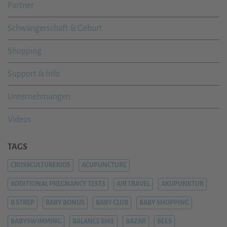
Partner
Schwangerschaft & Geburt
Shopping
Support & Info
Unternehmungen
Videos
TAGS
CROSSCULTUREKIDS
ACUPUNCTURE
ADDITIONAL PREGNANCY TESTS
AIR TRAVEL
AKUPUNKTUR
B STREP
BABY BONUS
BABY CLUB
BABY SHOPPING
BABYSWIMMING
BALANCE BIKE
BAZAR
BEES