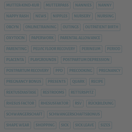
MUTTER-KIND-KUR
MUTTERPASS
NANNIES
NANNY
NAPPY RASH
NEWS
NIPPLES
NURSERY
NURSING
OBGYN
ONLINETRAINING
OUTINGS
OUTPATIENT BIRTH
OXYTOCIN
PAPERWORK
PARENTAL ALLOWANCE
PARENTING
PELVIC FLOOR RECOVERY
PERINEUM
PERIOD
PLACENTA
PLAYGROUNDS
POSTPARTUM DEPRESSION
POSTPARTUM RECOVERY
PPD
PRECOOKING
PREGNANCY
PREGNANCY BONUS
PRESENTS
QUARK
RECIPE
REKTUSDIASTASE
RESTROOMS
RETTERSPITZ
RHESUS FACTOR
RHESUSFAKTOR
RSV
RÜCKBILDUNG
SCHWANGERSCHAFT
SCHWANGERSCHAFTSBONUS
SHAPE WEAR
SHOPPING
SICK
SICK LEAVE
SIZES