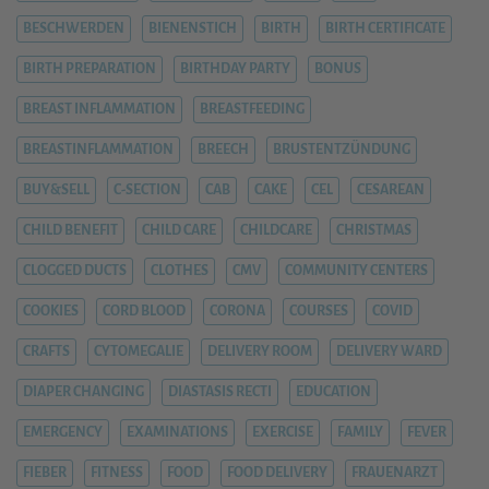
BESCHWERDEN
BIENENSTICH
BIRTH
BIRTH CERTIFICATE
BIRTH PREPARATION
BIRTHDAY PARTY
BONUS
BREAST INFLAMMATION
BREASTFEEDING
BREASTINFLAMMATION
BREECH
BRUSTENTZÜNDUNG
BUY&SELL
C-SECTION
CAB
CAKE
CEL
CESAREAN
CHILD BENEFIT
CHILD CARE
CHILDCARE
CHRISTMAS
CLOGGED DUCTS
CLOTHES
CMV
COMMUNITY CENTERS
COOKIES
CORD BLOOD
CORONA
COURSES
COVID
CRAFTS
CYTOMEGALIE
DELIVERY ROOM
DELIVERY WARD
DIAPER CHANGING
DIASTASIS RECTI
EDUCATION
EMERGENCY
EXAMINATIONS
EXERCISE
FAMILY
FEVER
FIEBER
FITNESS
FOOD
FOOD DELIVERY
FRAUENARZT