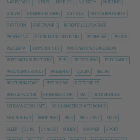
NAPPY RASH
NEWS
NIPPLES
NURSERY
NURSING
OBGYN
ONLINETRAINING
OUTINGS
OUTPATIENT BIRTH
OXYTOCIN
PAPERWORK
PARENTAL ALLOWANCE
PARENTING
PELVIC FLOOR RECOVERY
PERINEUM
PERIOD
PLACENTA
PLAYGROUNDS
POSTPARTUM DEPRESSION
POSTPARTUM RECOVERY
PPD
PRECOOKING
PREGNANCY
PREGNANCY BONUS
PRESENTS
QUARK
RECIPE
REKTUSDIASTASE
RESTROOMS
RETTERSPITZ
RHESUS FACTOR
RHESUSFAKTOR
RSV
RÜCKBILDUNG
SCHWANGERSCHAFT
SCHWANGERSCHAFTSBONUS
SHAPE WEAR
SHOPPING
SICK
SICK LEAVE
SIZES
SLEEP
SLIPS
SNACKS
SOLIDS
SOMMER
SPORT