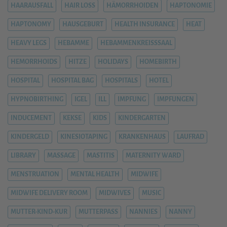
HAARAUSFALL
HAIR LOSS
HÄMORRHOIDEN
HAPTONOMIE
HAPTONOMY
HAUSGEBURT
HEALTH INSURANCE
HEAT
HEAVY LEGS
HEBAMME
HEBAMMENKREISSSAAL
HEMORRHOIDS
HITZE
HOLIDAYS
HOMEBIRTH
HOSPITAL
HOSPITAL BAG
HOSPITALS
HOTEL
HYPNOBIRTHING
IGEL
ILL
IMPFUNG
IMPFUNGEN
INDUCEMENT
KEKSE
KIDS
KINDERGARTEN
KINDERGELD
KINESIOTAPING
KRANKENHAUS
LAUFRAD
LIBRARY
MASSAGE
MASTITIS
MATERNITY WARD
MENSTRUATION
MENTAL HEALTH
MIDWIFE
MIDWIFE DELIVERY ROOM
MIDWIVES
MUSIC
MUTTER-KIND-KUR
MUTTERPASS
NANNIES
NANNY