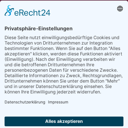
UNSER ANGEBOT
TEAM
PARTNER
REFERENZEN
BLOG
FAQ
KONTAKT
BESUCHEN
BESUCHEN
SIE
SIE
UNS
UNS
© 2020 Gravidamiga - pregnancy & babies GbR
BEI
BEI
Impressum
Datenschutz
AGB
FACEBOOK
INSTAGRAM