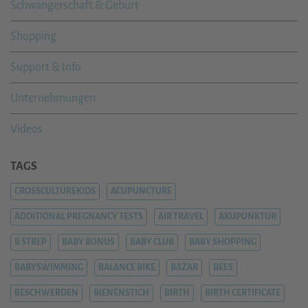
Schwangerschaft & Geburt
Shopping
Support & Info
Unternehmungen
Videos
TAGS
CROSSCULTUREKIDS
ACUPUNCTURE
ADDITIONAL PREGNANCY TESTS
AIR TRAVEL
AKUPUNKTUR
B STREP
BABY BONUS
BABY CLUB
BABY SHOPPING
BABYSWIMMING
BALANCE BIKE
BAZAR
BEES
BESCHWERDEN
BIENENSTICH
BIRTH
BIRTH CERTIFICATE