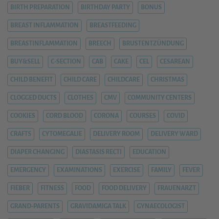
BIRTH PREPARATION
BIRTHDAY PARTY
BONUS
BREAST INFLAMMATION
BREASTFEEDING
BREASTINFLAMMATION
BREECH
BRUSTENTZÜNDUNG
BUY&SELL
C-SECTION
CAB
CAKE
CEL
CESAREAN
CHILD BENEFIT
CHILD CARE
CHILDCARE
CHRISTMAS
CLOGGED DUCTS
CLOTHES
CMV
COMMUNITY CENTERS
COOKIES
CORD BLOOD
CORONA
COURSES
COVID
CRAFTS
CYTOMEGALIE
DELIVERY ROOM
DELIVERY WARD
DIAPER CHANGING
DIASTASIS RECTI
EDUCATION
EMERGENCY
EXAMINATIONS
EXERCISE
FAMILY
FEVER
FIEBER
FITNESS
FOOD
FOOD DELIVERY
FRAUENARZT
GRAND-PARENTS
GRAVIDAMIGA TALK
GYNAECOLOGIST