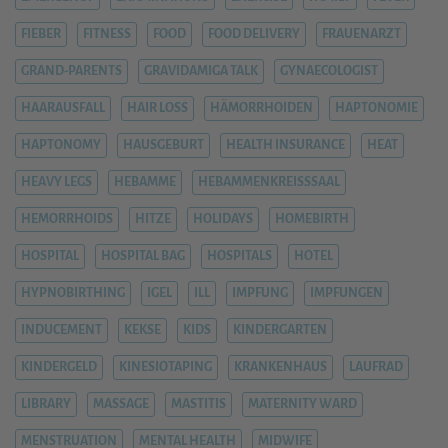
FIEBER
FITNESS
FOOD
FOOD DELIVERY
FRAUENARZT
GRAND-PARENTS
GRAVIDAMIGA TALK
GYNAECOLOGIST
HAARAUSFALL
HAIR LOSS
HÄMORRHOIDEN
HAPTONOMIE
HAPTONOMY
HAUSGEBURT
HEALTH INSURANCE
HEAT
HEAVY LEGS
HEBAMME
HEBAMMENKREISSSAAL
HEMORRHOIDS
HITZE
HOLIDAYS
HOMEBIRTH
HOSPITAL
HOSPITAL BAG
HOSPITALS
HOTEL
HYPNOBIRTHING
IGEL
ILL
IMPFUNG
IMPFUNGEN
INDUCEMENT
KEKSE
KIDS
KINDERGARTEN
KINDERGELD
KINESIOTAPING
KRANKENHAUS
LAUFRAD
LIBRARY
MASSAGE
MASTITIS
MATERNITY WARD
MENSTRUATION
MENTAL HEALTH
MIDWIFE