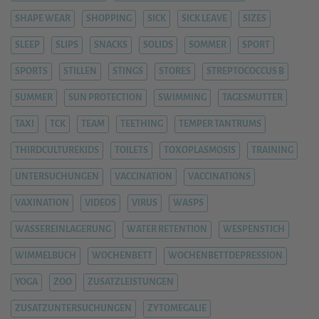
SHAPE WEAR
SHOPPING
SICK
SICK LEAVE
SIZES
SLEEP
SLIPS
SNACKS
SOLIDS
SOMMER
SPORT
SPORTS
STILLEN
STINGS
STORES
STREPTOCOCCUS B
SUMMER
SUN PROTECTION
SWIMMING
TAGESMUTTER
TAXI
TCK
TEAM
TEETHING
TEMPER TANTRUMS
THIRDCULTUREKIDS
TOILETS
TOXOPLASMOSIS
TRAINING
UNTERSUCHUNGEN
VACCINATION
VACCINATIONS
VAXINATION
VIDEOS
VIRUS
WASPS
WASSEREINLAGERUNG
WATER RETENTION
WESPENSTICH
WIMMELBUCH
WOCHENBETT
WOCHENBETTDEPRESSION
YOGA
ZOO
ZUSATZLEISTUNGEN
ZUSATZUNTERSUCHUNGEN
ZYTOMEGALIE