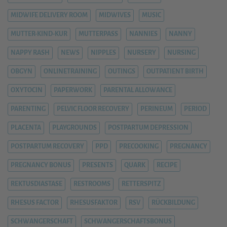
MIDWIFE DELIVERY ROOM
MIDWIVES
MUSIC
MUTTER-KIND-KUR
MUTTERPASS
NANNIES
NANNY
NAPPY RASH
NEWS
NIPPLES
NURSERY
NURSING
OBGYN
ONLINETRAINING
OUTINGS
OUTPATIENT BIRTH
OXYTOCIN
PAPERWORK
PARENTAL ALLOWANCE
PARENTING
PELVIC FLOOR RECOVERY
PERINEUM
PERIOD
PLACENTA
PLAYGROUNDS
POSTPARTUM DEPRESSION
POSTPARTUM RECOVERY
PPD
PRECOOKING
PREGNANCY
PREGNANCY BONUS
PRESENTS
QUARK
RECIPE
REKTUSDIASTASE
RESTROOMS
RETTERSPITZ
RHESUS FACTOR
RHESUSFAKTOR
RSV
RÜCKBILDUNG
SCHWANGERSCHAFT
SCHWANGERSCHAFTSBONUS