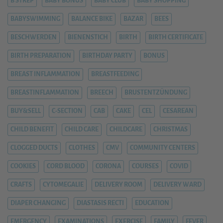
B STREP
BABY BONUS
BABY CLUB
BABY SHOPPING
BABYSWIMMING
BALANCE BIKE
BAZAR
BEES
BESCHWERDEN
BIENENSTICH
BIRTH
BIRTH CERTIFICATE
BIRTH PREPARATION
BIRTHDAY PARTY
BONUS
BREAST INFLAMMATION
BREASTFEEDING
BREASTINFLAMMATION
BREECH
BRUSTENTZÜNDUNG
BUY&SELL
C-SECTION
CAB
CAKE
CEL
CESAREAN
CHILD BENEFIT
CHILD CARE
CHILDCARE
CHRISTMAS
CLOGGED DUCTS
CLOTHES
CMV
COMMUNITY CENTERS
COOKIES
CORD BLOOD
CORONA
COURSES
COVID
CRAFTS
CYTOMEGALIE
DELIVERY ROOM
DELIVERY WARD
DIAPER CHANGING
DIASTASIS RECTI
EDUCATION
EMERGENCY
EXAMINATIONS
EXERCISE
FAMILY
FEVER